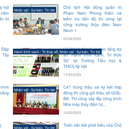
i hội
Chủ tịch Hội đồng quản trị
Nhân vật - Sự kiện
,
Tin tức
n năm
Phạm Nam Phong thăm và
n trị
kiểm tra tiến độ thi công tại
công trường thủy điện Nam
Neun 1
02/04/2025
 Đập
Lễ khánh thành và trao tặng dự
Hành trình xanh - Tri thức số
,
Nhân vật - Sự kiện
,
Tin tức
 Tây
án “Hành trình Xanh, Tri thức
Số” tại Trường Tiểu học &
THCS Kỳ Hải
17/03/2025
 trình
C47 trúng thầu và ký kết hợp
Nhân vật - Sự kiện
,
Tin tức
 năng
đồng thi công gói thầu số 02XL-
BA: Thi công xây lắp công trình
Nhà máy thủy điện tíc...
14/02/2025
ງ
Toàn văn bài phát biểu của Chủ
Nhân vật - Sự kiện
,
Tin tức