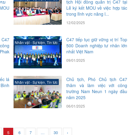
ຫານ
tịch Hội đồng quản trị C47 tại
 MOU
Lễ ký kết MOU về việc hợp tác
trong lĩnh vực năng l...
12/02/2025
ị C47
C47 tiếp tục giữ vững vị trí Top
Nhân vật - Sự kiện
,
Tin tức
công
500 Doanh nghiệp tư nhân lớn
Phak
nhất Việt Nam
09/01/2025
ếc lá
Chủ tịch, Phó Chủ tịch C47
Nhân vật - Sự kiện
,
Tin tức
 Bình
thăm và làm việc với công
trường Nam Neun 1 ngày đầu
năm 2025
06/01/2025
5
6
7
…
30
›