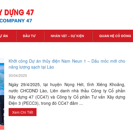
Ự ÁN
ĐẦU TƯ
NHÂN VẬT – SỰ KIỆN
QUAN HỆ CỔ ĐÔNG
Khởi công Dự án thủy điện Nam Neun 1 – Dấu mốc mới cho
năng lượng sạch tại Lào
30/04/2025
Ngày 29/4/2025, tại huyện Nọng Hét, tỉnh Xiêng Khoảng,
nước CHCDND Lào, Liên danh nhà thầu Công ty Cổ phần
Xây dựng 47 (CC47) và Công ty Cổ phần Tư vấn Xây dựng
Điện 3 (PECC3), trong đó CC47 đảm ...
Xem Chi Tiết