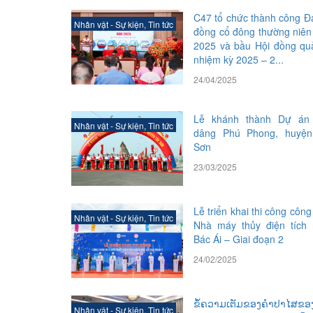
C47 tổ chức thành công Đạ
Nhân vật - Sự kiện
,
Tin tức
đồng cổ đông thường niê
2025 và bầu Hội đồng quả
nhiệm kỳ 2025 – 2...
24/04/2025
Lễ khánh thành Dự án
Nhân vật - Sự kiện
,
Tin tức
dâng Phú Phong, huyện
Sơn
23/03/2025
Lễ triển khai thi công công
Nhân vật - Sự kiện
,
Tin tức
Nhà máy thủy điện tích
Bác Ái – Giai đoạn 2
24/02/2025
ຂໍ້ຄວາມເຕັມຂອງຄຳປາໄສຂອ
Nhân vật - Sự kiện
,
Tin tức