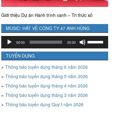
Giới thiệu Dự án Hành trình xanh – Tri thức số
MUSIC: HÁT VỀ CÔNG TY 47 ANH HÙNG
Trình
Sử
00:00
00:00
chơi
dụng
Audio
các
TUYỂN DỤNG
phím
Thông báo tuyển dụng tháng 6 năm 2026
mũi
tên
Thông báo tuyển dụng tháng 5 năm 2026
Lên/Xuống
Thông báo tuyển dụng tháng 4 năm 2026
để
tăng
Thông báo tuyển dụng tháng 3 năm 2026
hoặc
Thông báo tuyển dụng Quý I năm 2026
giảm
âm
lượng.