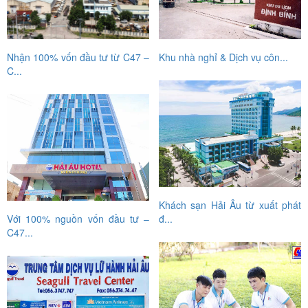
Nhận 100% vốn đầu tư từ C47 –
Khu nhà nghỉ & Dịch vụ côn...
C...
Khách sạn Hải Âu từ xuất phát
Với 100% nguồn vốn đầu tư –
đ...
C47...