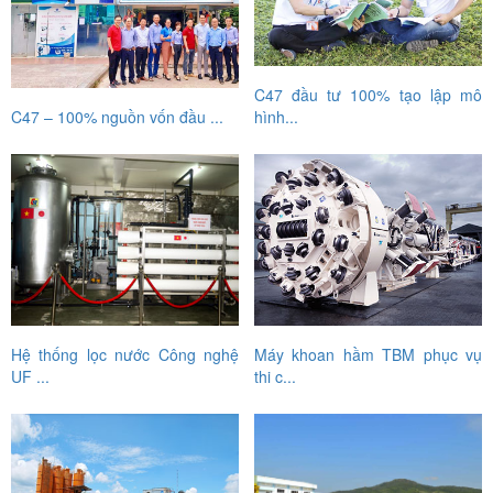
C47 đầu tư 100% tạo lập mô
C47 – 100% nguồn vốn đầu ...
hình...
Hệ thống lọc nước Công nghệ
Máy khoan hầm TBM phục vụ
UF ...
thi c...