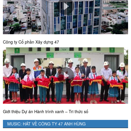
Công ty Cổ phần Xây dựng 47
Giới thiệu Dự án Hành trình xanh – Tri thức số
MUSIC: HÁT VỀ CÔNG TY 47 ANH HÙNG