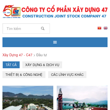
Xây Dựng 47 - C47
>
Đầu tư
TẤT CẢ
XÂY DỰNG & DỊCH VỤ
THIẾT BỊ & CÔNG NGHỆ
CÁC LĨNH VỰC KHÁC