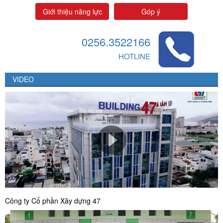
Giới thiệu năng lực
Góp ý
0256.3522166
HOTLINE
VIDEO
Công ty Cổ phần Xây dựng 47