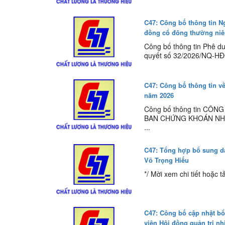
C47: Công bố thông tin Ng
đồng cổ đông thường niê
Công bố thông tin Phê du
quyết số 32/2026/NQ-HĐQ
C47: Công bố thông tin về
năm 2026
Công bố thông tin CÔ
BAN CHỨNG KHOÁN NHÀ
...
C47: Tổng hợp bổ sung d
Võ Trọng Hiếu
*/ Mời xem chi tiết hoặc tả
C47: Công bố cập nhật b
viên Hội đồng quản trị nh