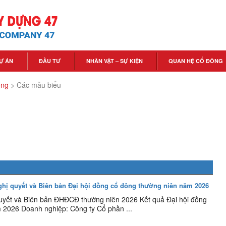
Ự ÁN
ĐẦU TƯ
NHÂN VẬT – SỰ KIỆN
QUAN HỆ CỔ ĐÔNG
ông
>
Các mẫu biểu
ghị quyết và Biên bản Đại hội đồng cổ đông thường niên năm 2026
quyết và Biên bản ĐHĐCĐ thường niên 2026 Kết quả Đại hội đồng
 2026 Doanh nghiệp: Công ty Cổ phần ...