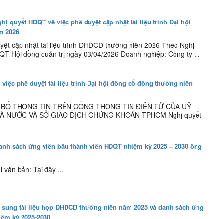
hị quyết HĐQT về việc phê duyệt cập nhật tài liệu trình Đại hội
n 2026
yệt cập nhật tài liệu trình ĐHĐCĐ thường niên 2026 Theo Nghị
T Hội đồng quản trị ngày 03/04/2026 Doanh nghiệp: Công ty ...
 việc phê duyệt tài liệu trình Đại hội đồng cổ đông thường niên
NG BỐ THÔNG TIN TRÊN CỔNG THÔNG TIN ĐIỆN TỬ CỦA UỶ
 NƯỚC VÀ SỞ GIAO DỊCH CHỨNG KHOÁN TPHCM Nghị quyết
anh sách ứng viên bầu thành viên HĐQT nhiệm kỳ 2025 – 2030 ông
i văn bản: Tại đây ...
ổ sung tài liệu họp ĐHĐCĐ thường niên năm 2025 và danh sách ứng
iệm kỳ 2025-2030