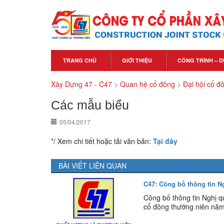
TRANG CHỦ
GIỚI THIỆU
CÔNG TRÌNH – D
Xây Dựng 47 - C47
>
Quan hệ cổ đông
>
Đại hội cổ đ
Các mẫu biểu
05/04/2017
*/ Xem chi tiết hoặc tải văn bản:
Tại đây
BÀI VIẾT LIÊN QUAN
C47: Công bố thông tin N
Công bố thông tin Nghị 
cổ đông thường niên năm