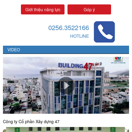
Giới thiệu năng lực
Góp ý
0256.3522166
HOTLINE
VIDEO
Công ty Cổ phần Xây dựng 47