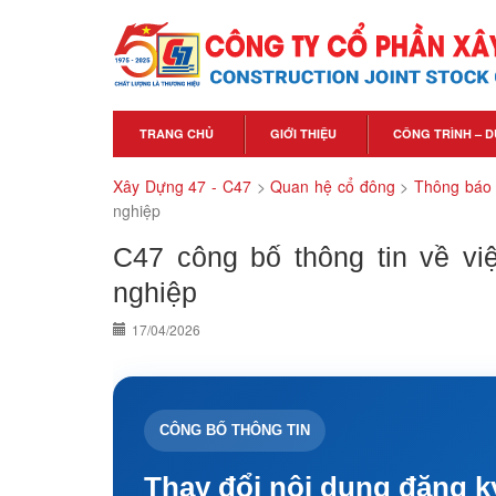
TRANG CHỦ
GIỚI THIỆU
CÔNG TRÌNH – D
Xây Dựng 47 - C47
>
Quan hệ cổ đông
>
Thông báo
nghiệp
C47 công bố thông tin về vi
nghiệp
17/04/2026
CÔNG BỐ THÔNG TIN
Thay đổi nội dung đăng 