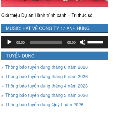
Giới thiệu Dự án Hành trình xanh – Tri thức số
MUSIC: HÁT VỀ CÔNG TY 47 ANH HÙNG
Trình
Sử
00:00
00:00
chơi
dụng
Audio
các
TUYỂN DỤNG
phím
Thông báo tuyển dụng tháng 6 năm 2026
mũi
tên
Thông báo tuyển dụng tháng 5 năm 2026
Lên/Xuống
Thông báo tuyển dụng tháng 4 năm 2026
để
tăng
Thông báo tuyển dụng tháng 3 năm 2026
hoặc
Thông báo tuyển dụng Quý I năm 2026
giảm
âm
lượng.