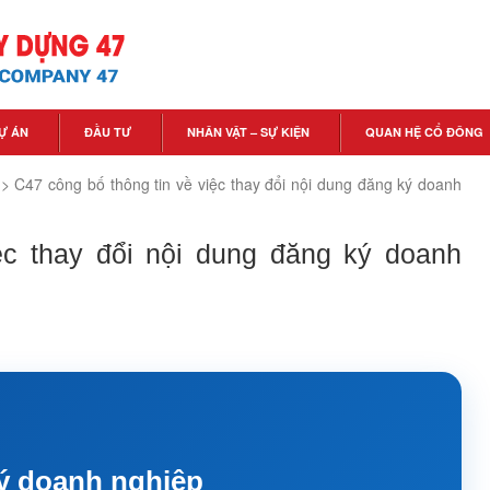
Ự ÁN
ĐẦU TƯ
NHÂN VẬT – SỰ KIỆN
QUAN HỆ CỔ ĐÔNG
>
C47 công bố thông tin về việc thay đổi nội dung đăng ký doanh
ệc thay đổi nội dung đăng ký doanh
ký doanh nghiệp