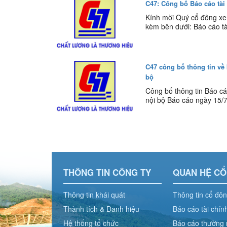
C47: Công bố Báo cáo tài
Kính mời Quý cổ đông xem
kèm bên dưới: Báo cáo tà
C47 công bố thông tin về 
bộ
Công bố thông tin Báo cá
nội bộ Báo cáo ngày 15/7
THÔNG TIN CÔNG TY
QUAN HỆ C
Thông tin khái quát
Thông tin cổ đô
Thành tích & Danh hiệu
Báo cáo tài chín
Hệ thống tổ chức
Báo cáo thường 