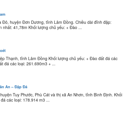
Zam
a Đô, huyện Đơn Dương, tỉnh Lâm Đồng. Chiều dài đỉnh đập:
 nhất: 41,78m Khối lượng chủ yếu: + Đào ...
oét
iệp Thạnh, tỉnh Lâm Đồng Khối lượng chủ yếu: + Đào đất đá các
t đá các loại: 261.690m3 + ...
Tân An – Đập Đá
uyện Tuy Phước, Phù Cát và thị xã An Nhơn, tỉnh Bình Định. Khối
đá các loại: 178.914 m3 ...