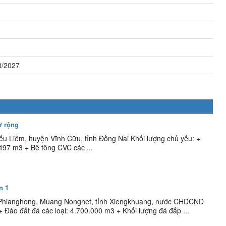
3/2027
ở rộng
ếu Liêm, huyện Vĩnh Cữu, tỉnh Đồng Nai Khối lượng chủ yếu: +
.497 m3 + Bê tông CVC các ...
n 1
 Phianghong, Muang Nonghet, tỉnh Xiengkhuang, nước CHDCND
+ Đào đất đá các loại: 4.700.000 m3 + Khối lượng đá đắp ...