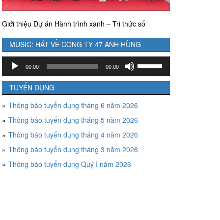
Giới thiệu Dự án Hành trình xanh – Tri thức số
MUSIC: HÁT VỀ CÔNG TY 47 ANH HÙNG
Trình
Sử
00:00
00:00
chơi
dụng
Audio
các
TUYỂN DỤNG
phím
Thông báo tuyển dụng tháng 6 năm 2026
mũi
tên
Thông báo tuyển dụng tháng 5 năm 2026
Lên/Xuống
Thông báo tuyển dụng tháng 4 năm 2026
để
tăng
Thông báo tuyển dụng tháng 3 năm 2026
hoặc
Thông báo tuyển dụng Quý I năm 2026
giảm
âm
lượng.