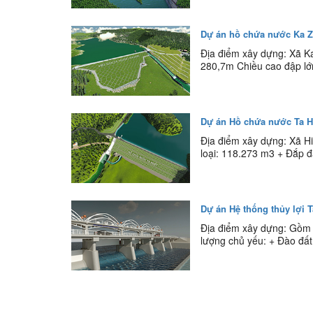
Dự án hồ chứa nước Ka 
Địa điểm xây dựng: Xã K
280,7m Chiều cao đập lớn
Dự án Hồ chứa nước Ta H
Địa điểm xây dựng: Xã H
loại: 118.273 m3 + Đắp đấ
Dự án Hệ thống thủy lợi 
Địa điểm xây dựng: Gồm h
lượng chủ yếu: + Đào đất 