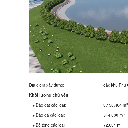
Địa điểm xây dựng:
đặc khu Phú 
Khối lượng chủ yếu:
3
+ Đào đất các loại:
3.150.464 m
3
+ Đào đá các loại:
544.000 m
3
+ Bê tông các loại:
72.031 m