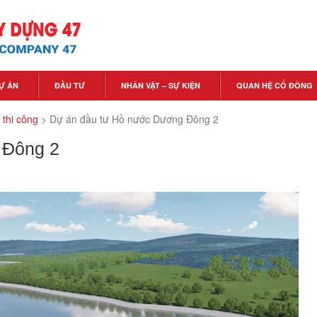
Ự ÁN
ĐẦU TƯ
NHÂN VẬT – SỰ KIỆN
QUAN HỆ CỔ ĐÔNG
thi công
>
Dự án đầu tư Hồ nước Dương Đông 2
 Đông 2