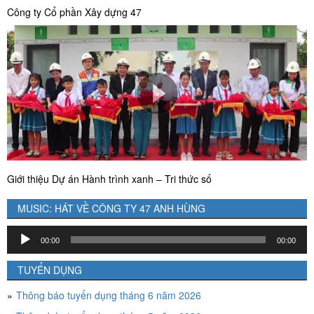
Công ty Cổ phần Xây dựng 47
Giới thiệu Dự án Hành trình xanh – Tri thức số
MUSIC: HÁT VỀ CÔNG TY 47 ANH HÙNG
Trình
00:00
00:00
chơi
Audio
TUYỂN DỤNG
Thông báo tuyển dụng tháng 6 năm 2026