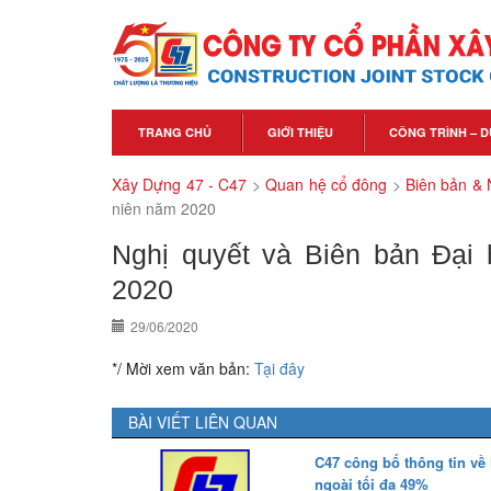
TRANG CHỦ
GIỚI THIỆU
CÔNG TRÌNH – D
Xây Dựng 47 - C47
>
Quan hệ cổ đông
>
Biên bản & 
niên năm 2020
Nghị quyết và Biên bản Đại
2020
29/06/2020
*/ Mời xem văn bản:
Tại đây
BÀI VIẾT LIÊN QUAN
C47 công bố thông tin v
ngoài tối đa 49%