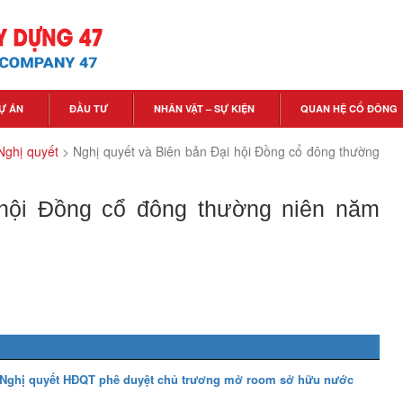
Ự ÁN
ĐẦU TƯ
NHÂN VẬT – SỰ KIỆN
QUAN HỆ CỔ ĐÔNG
Nghị quyết
>
Nghị quyết và Biên bản Đại hội Đồng cổ đông thường
 hội Đồng cổ đông thường niên năm
ề Nghị quyết HĐQT phê duyệt chủ trương mở room sở hữu nước