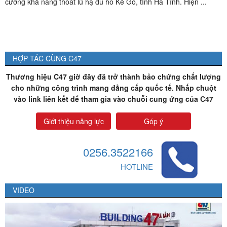
cường khả năng thoát lũ hạ du hồ Kẻ Gỗ, tỉnh Hà Tĩnh. Hiện ...
HỢP TÁC CÙNG C47
Thương hiệu C47 giờ đây đã trở thành bảo chứng chất lượng
cho những công trình mang đẳng cấp quốc tế. Nhấp chuột
vào link liên kết để tham gia vào chuỗi cung ứng của C47
Giới thiệu năng lực
Góp ý
0256.3522166
HOTLINE
VIDEO