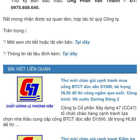
Thư ký Ban đấu thầu:
Ông Phan Văn Thanh – ĐT:
0975.608.640.
Rất mong nhận được sự quan tâm, hợp tác từ quý Công ty.
Trân trọng./.
*/ Mời xem chi tiết hoặc tải văn bản:
Tại đây
*/ Thông tin tài liệu đính kèm:
Tại đây
BÀI VIẾT LIÊN QUAN
Thư mời chào giá cạnh tranh mua
cống BTCT đúc sẵn D1500, tải trọng
HL93 để thi công ngầm qua suối. Công
trình: Hồ nước Dương Đông 2
Công ty Cổ phần Xây dựng 47 (CC47)
tổ chức chào hàng cạnh tranh lựa
chọn nhà thầu cung cấp cống BTCT đúc sẵn D1500, tải trọng HL93
để thi ...
Thư mời chào giá cạnh tranh Kiểm tra