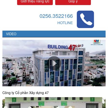
Giới thiệu năng lực
Góp ý
0256.3522166
HOTLINE
VIDEO
Công ty Cổ phần Xây dựng 47