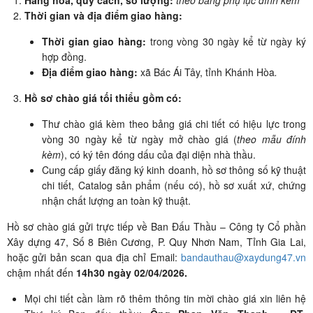
Hàng hóa, quy cách, số lượng
:
theo bảng phụ lục đính kèm
Thời gian và địa điểm giao hàng:
Thời gian giao hàng:
trong vòng 30 ngày kể từ ngày ký
hợp đồng.
Địa điểm giao hàng:
xã Bác Ái Tây, tỉnh Khánh Hòa
.
Hồ sơ chào giá tối thiểu gồm có:
Thư chào giá kèm theo bảng giá chi tiết có hiệu lực trong
vòng 30 ngày kể từ ngày mở chào giá (
theo mẫu đính
kèm
), có ký tên đóng dấu của đại diện nhà thầu.
Cung cấp giấy đăng ký kinh doanh, hồ sơ thông số kỹ thuật
chi tiết, Catalog sản phẩm (nếu có), hồ sơ xuất xứ, chứng
nhận chất lượng an toàn kỹ thuật.
Hồ sơ chào giá gửi trực tiếp về Ban Đấu Thầu – Công ty Cổ phần
Xây dựng 47, Số 8 Biên Cương, P. Quy Nhơn Nam, Tỉnh Gia Lai,
hoặc gửi bản scan qua địa chỉ Email:
bandauthau@xaydung47.vn
chậm nhất đến
14h30 ngày 02/04/2026.
Mọi chi tiết cần làm rõ thêm thông tin mời chào giá xin liên hệ