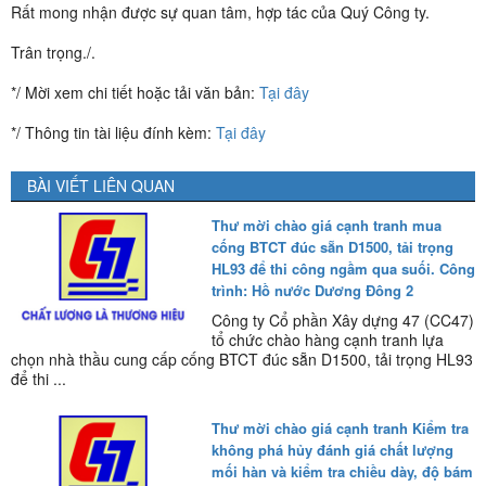
Rất mong nhận được sự quan tâm, hợp tác của Quý Công ty.
Trân trọng./.
*/ Mời xem chi tiết hoặc tải văn bản:
Tại đây
*/ Thông tin tài liệu đính kèm:
Tại đây
BÀI VIẾT LIÊN QUAN
Thư mời chào giá cạnh tranh mua
cống BTCT đúc sẵn D1500, tải trọng
HL93 để thi công ngầm qua suối. Công
trình: Hồ nước Dương Đông 2
Công ty Cổ phần Xây dựng 47 (CC47)
tổ chức chào hàng cạnh tranh lựa
chọn nhà thầu cung cấp cống BTCT đúc sẵn D1500, tải trọng HL93
để thi ...
Thư mời chào giá cạnh tranh Kiểm tra
không phá hủy đánh giá chất lượng
mối hàn và kiểm tra chiều dày, độ bám