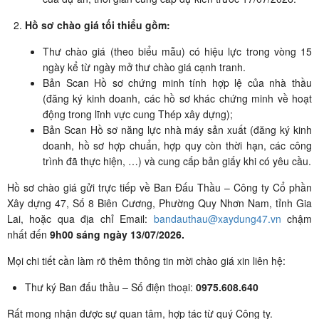
Hồ sơ chào giá tối thiểu gồm:
Thư chào giá (theo biểu mẫu) có hiệu lực trong vòng 15
ngày kể từ ngày mở thư chào giá cạnh tranh.
Bản Scan Hồ sơ chứng minh tính hợp lệ của nhà thầu
(đăng ký kinh doanh, các hồ sơ khác chứng minh về hoạt
động trong lĩnh vực cung Thép xây dựng);
Bản Scan Hồ sơ năng lực nhà máy sản xuất (đăng ký kinh
doanh, hồ sơ hợp chuẩn, hợp quy còn thời hạn, các công
trình đã thực hiện, …) và cung cấp bản giấy khi có yêu cầu.
Hồ sơ chào giá gửi trực tiếp về Ban Đấu Thầu – Công ty Cổ phần
Xây dựng 47, Số 8 Biên Cương, Phường Quy Nhơn Nam, tỉnh Gia
Lai, hoặc qua địa chỉ Email:
bandauthau@xaydung47.vn
chậm
nhất đến
9h00 sáng ngày 13/07/2026.
Mọi chi tiết cần làm rõ thêm thông tin mời chào giá xin liên hệ:
Thư ký Ban đấu thầu – Số điện thoại:
0975.608.640
Rất mong nhận được sự quan tâm, hợp tác từ quý Công ty.