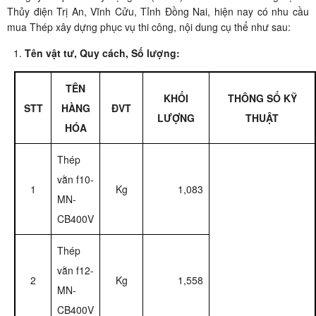
Thủy điện Trị An, Vĩnh Cửu, Tỉnh Đồng Nai, hiện nay có nhu cầu
mua Thép xây dựng phục vụ thi công, nội dung cụ thể như sau:
Tên vật tư, Quy cách, Số lượng:
TÊN
KHỐI
THÔNG SỐ KỸ
STT
HÀNG
ĐVT
LƯỢNG
THUẬT
HÓA
Thép
vằn f10-
1
Kg
1,083
MN-
CB400V
Thép
vằn f12-
2
Kg
1,558
MN-
CB400V