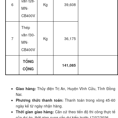
vằn f28-
6
Kg
39,608
MN-
CB400V
Thép
vằn f30-
7
Kg
36,175
MN-
CB400V
TỔNG
141,085
CỘNG
Giao hàng:
Thủy điện Trị An, Huyện Vĩnh Cửu, Tỉnh Đồng
Nai.
Phương thức thanh toán:
Thanh toán trong vòng 45-60
ngày kể từ ngày nhận hàng.
Thời gian giao hàng:
Căn cứ theo tiến độ thi công thực tế
của dự án, thời gian cung cấp dự kiến trước 17/07/2026.