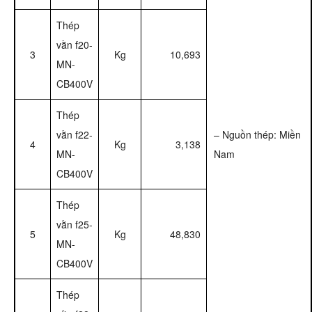
Thép
vằn f20-
3
Kg
10,693
MN-
CB400V
Thép
vằn f22-
– Nguồn thép: Miền
4
Kg
3,138
MN-
Nam
CB400V
Thép
vằn f25-
5
Kg
48,830
MN-
CB400V
Thép