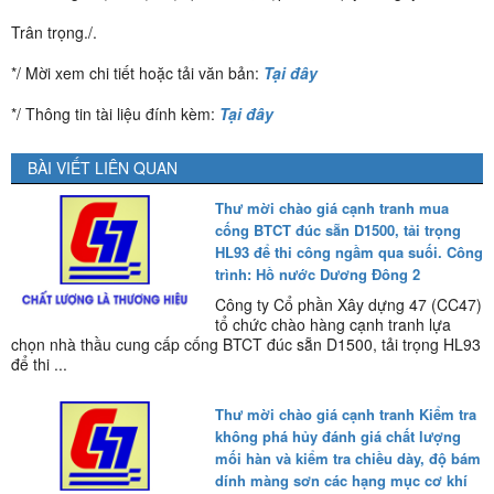
Trân trọng./.
*/ Mời xem chi tiết hoặc tải văn bản:
Tại đây
*/ Thông tin tài liệu đính kèm:
Tại đây
BÀI VIẾT LIÊN QUAN
Thư mời chào giá cạnh tranh mua
cống BTCT đúc sẵn D1500, tải trọng
HL93 để thi công ngầm qua suối. Công
trình: Hồ nước Dương Đông 2
Công ty Cổ phần Xây dựng 47 (CC47)
tổ chức chào hàng cạnh tranh lựa
chọn nhà thầu cung cấp cống BTCT đúc sẵn D1500, tải trọng HL93
để thi ...
Thư mời chào giá cạnh tranh Kiểm tra
không phá hủy đánh giá chất lượng
mối hàn và kiểm tra chiều dày, độ bám
dính màng sơn các hạng mục cơ khí