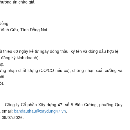
hương án chào giá.
đồng.
 Vĩnh Cửu, Tỉnh Đồng Nai.
tối thiểu 60 ngày kể từ ngày đóng thầu, ký tên và đóng dấu hợp lệ.
 đăng ký kinh doanh).
ấp.
ứng nhận chất lượng (CO/CQ nếu có), chứng nhận xuất xưởng và
ật.
ó).
ầu – Công ty Cổ phần Xây dựng 47, số 8 Biên Cương, phường Quy
a email:
bandauthau@xaydung47.vn
.
y 09/07/2026.