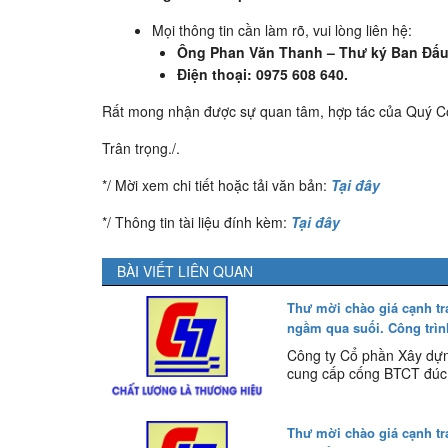
Mọi thông tin cần làm rõ, vui lòng liên hệ:
Ông Phan Văn Thanh – Thư ký Ban Đấu
Điện thoại: 0975 608 640.
Rất mong nhận được sự quan tâm, hợp tác của Quý Cô
Trân trọng./.
*/ Mời xem chi tiết hoặc tải văn bản:
Tại đây
*/ Thông tin tài liệu đính kèm:
Tại đây
BÀI VIẾT LIÊN QUAN
Thư mời chào giá cạnh tr
ngầm qua suối. Công trì
Công ty Cổ phần Xây dựn
cung cấp cống BTCT đúc s
Thư mời chào giá cạnh tr