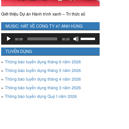
Giới thiệu Dự án Hành trình xanh – Tri thức số
MUSIC: HÁT VỀ CÔNG TY 47 ANH HÙNG
Trình
Sử
00:00
00:00
chơi
dụng
Audio
các
TUYỂN DỤNG
phím
Thông báo tuyển dụng tháng 6 năm 2026
mũi
tên
Thông báo tuyển dụng tháng 5 năm 2026
Lên/Xuống
Thông báo tuyển dụng tháng 4 năm 2026
để
tăng
Thông báo tuyển dụng tháng 3 năm 2026
hoặc
Thông báo tuyển dụng Quý I năm 2026
giảm
âm
lượng.