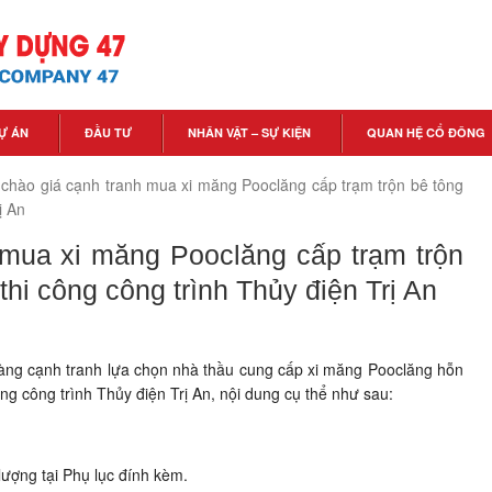
Ự ÁN
ĐẦU TƯ
NHÂN VẬT – SỰ KIỆN
QUAN HỆ CỔ ĐÔNG
chào giá cạnh tranh mua xi măng Pooclăng cấp trạm trộn bê tông
ị An
 mua xi măng Pooclăng cấp trạm trộn
hi công công trình Thủy điện Trị An
ng cạnh tranh lựa chọn nhà thầu cung cấp xi măng Pooclăng hỗn
g công trình Thủy điện Trị An, nội dung cụ thể như sau:
lượng tại Phụ lục đính kèm.