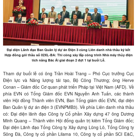
Đại diện Lãnh đạo Ban Quản lý dự án Điện 3 cùng Liên danh nhà thầu ký kết
Hợp đồng gói thầu số 02XL-BA: Thi công xây lắp công trình Nhà máy thủy điện
tích năng Bác Ái giai đoạn 2 đợt 1 tại buổi Lễ.
Tham dự buổi lễ có ông Trần Hoài Trang – Phó Cục trưởng Cục
Điện lực và Năng lượng tái tạo, Bộ Công Thương; ông Herve
Conan – Giám đốc Cơ quan phát triển Pháp tại Việt Nam (AFD). Về
phía EVN có Tổng Giám đốc EVN Nguyễn Anh Tuấn, các thành
viên Hội đồng Thành viên EVN, Ban Tổng giám đốc EVN, đại diện
Ban Quản lý dự án điện 3 (EVNPMB3). Về phía Liên danh nhà thầu
có: Đại diện lãnh đạo Công ty Cổ phần Xây dựng 47 ông Dương
Minh Quang – Thành viên Hội đổng quản trị kiêm Tổng Giám đốc;
Đại diện Lãnh đạo Tổng Công ty Xây dựng Lũng Lô, Tổng Công ty
Sông Đà, Công ty cổ phần Lilama 10, Công ty cổ phần SCI E&C,