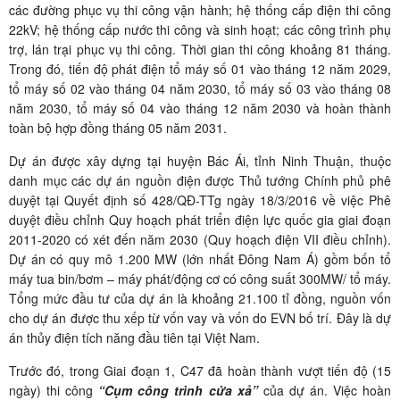
các đường phục vụ thi công vận hành; hệ thống cấp điện thi công
22kV; hệ thống cấp nước thi công và sinh hoạt; các công trình phụ
trợ, lán trại phục vụ thi công. Thời gian thi công khoảng 81 tháng.
Trong đó, tiến độ phát điện tổ máy số 01 vào tháng 12 năm 2029,
tổ máy số 02 vào tháng 04 năm 2030, tổ máy số 03 vào tháng 08
năm 2030, tổ máy số 04 vào tháng 12 năm 2030 và hoàn thành
toàn bộ hợp đồng tháng 05 năm 2031.
Dự án được xây dựng tại huyện Bác Ái, tỉnh Ninh Thuận, thuộc
danh mục các dự án nguồn điện được Thủ tướng Chính phủ phê
duyệt tại Quyết định số 428/QĐ-TTg ngày 18/3/2016 về việc Phê
duyệt điều chỉnh Quy hoạch phát triển điện lực quốc gia giai đoạn
2011-2020 có xét đến năm 2030 (Quy hoạch điện VII điều chỉnh).
Dự án có quy mô 1.200 MW (lớn nhất Đông Nam Á) gồm bốn tổ
máy tua bin/bơm – máy phát/động cơ có công suất 300MW/ tổ máy.
Tổng mức đầu tư của dự án là khoảng 21.100 tỉ đồng, nguồn vốn
cho dự án được thu xếp từ vốn vay và vốn do EVN bố trí. Đây là dự
án thủy điện tích năng đầu tiên tại Việt Nam.
Trước đó, trong Giai đoạn 1, C47 đã hoàn thành vượt tiến độ (15
ngày) thi công
“Cụm công trình cửa xả”
của dự án. Việc hoàn