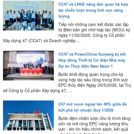
CC47 và LHSE nâng tầm quan hệ hợp
tác chiến lược trong lĩnh vực năng
lượng
Tiếp nối những cam kết được xác lập
từ Biên bản ghi nhớ hợp tác (MOU) ký
ngày 11/02/2025, Công ty Cổ phần
Xây dựng 47 (CC47) và Doanh nghiệp ...
CC47 và PowerChina Guiyang ký kết
Hợp đồng Thiết bị Cơ điện Nhà máy
Dự án Thủy điện Nam Neun 1
Bước khởi động quan trọng cho kỳ
vọng hợp tác sâu rộng trong lĩnh vực
EPC thủy điện Ngày 25/5/2026, tại Trụ
sở Công ty Cổ phần Xây dựng 47, ...
C47 mở room ngoại lên 49% giữa đà
bứt phá lợi nhuận Quý 1/2026
Bước đệm chiến lược cho lộ trình tăng
vốn và mở rộng EPC năng lượng khu
vực - khi tín hiệu chính sách, kết quả