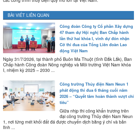
các công trình thủy điện quy mô lớn tại Việt Nam.
BÀI VIẾT LIÊN QUAN
Công đoàn Công ty Cổ phần Xây dựng
47 tham dự Hội nghị Ban Chấp hành
lần thứ hai khóa I, vinh dự đón nhận
Cờ thi đua của Tổng Liên đoàn Lao
động Việt Nam
Ngày 31/7/2026, tại thành phố Buôn Ma Thuột (tỉnh Đắk Lắk), Ban
Chấp hành Công đoàn Nông nghiệp và Môi trường Việt Nam khóa
I, nhiệm kỳ 2025 – 2030 ...
Công trường Thủy điện Nam Neun 1
phát động thi đua 6 tháng cuối năm
2026 – “Quyết tâm hoàn thành vượt chỉ
tiêu”
Giữa nhịp thi công khẩn trương trên
đại công trường Thủy điện Nam Neun
1, nơi từng mét khối đất đá được chuyển dịch bằng ý chí và bản
lĩnh ...