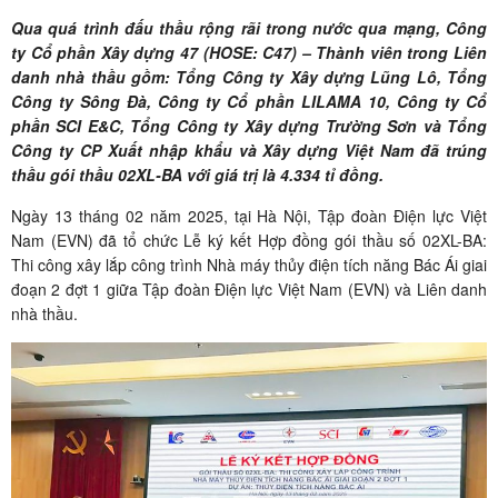
Qua quá trình đấu thầu rộng rãi trong nước qua mạng, Công
ty Cổ phần Xây dựng 47 (HOSE: C47) – Thành viên trong Liên
danh nhà thầu gồm: Tổng Công ty Xây dựng Lũng Lô, Tổng
Công ty Sông Đà, Công ty Cổ phần LILAMA 10, Công ty Cổ
phần SCI E&C, Tổng Công ty Xây dựng Trường Sơn và Tổng
Công ty CP Xuất nhập khẩu và Xây dựng Việt Nam đã trúng
thầu gói thầu 02XL-BA với giá trị là 4.334 tỉ đồng.
Ngày 13 tháng 02 năm 2025, tại Hà Nội, Tập đoàn Điện lực Việt
Nam (EVN) đã tổ chức Lễ ký kết Hợp đồng gói thầu số 02XL-BA:
Thi công xây lắp công trình Nhà máy thủy điện tích năng Bác Ái giai
đoạn 2 đợt 1 giữa Tập đoàn Điện lực Việt Nam (EVN) và Liên danh
nhà thầu.