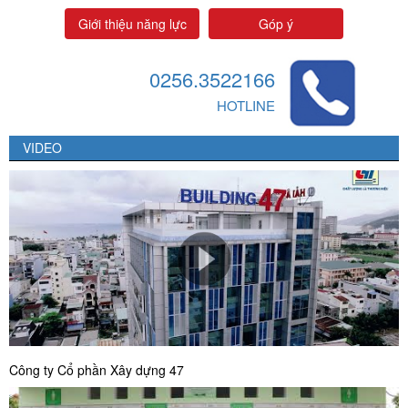
Giới thiệu năng lực
Góp ý
0256.3522166
HOTLINE
VIDEO
Công ty Cổ phần Xây dựng 47