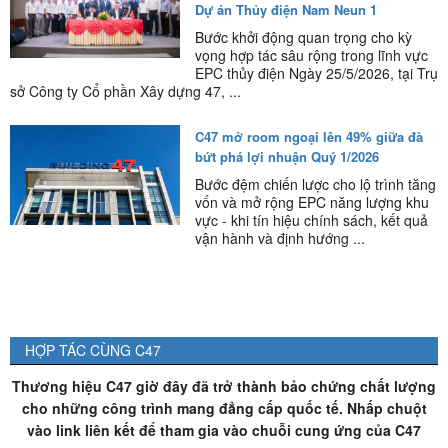
Dự án Thủy điện Nam Neun 1
Bước khởi động quan trọng cho kỳ
vọng hợp tác sâu rộng trong lĩnh vực
EPC thủy điện Ngày 25/5/2026, tại Trụ
sở Công ty Cổ phần Xây dựng 47, ...
C47 mở room ngoại lên 49% giữa đà
bứt phá lợi nhuận Quý 1/2026
Bước đệm chiến lược cho lộ trình tăng
vốn và mở rộng EPC năng lượng khu
vực - khi tín hiệu chính sách, kết quả
vận hành và định hướng ...
HỢP TÁC CÙNG C47
Thương hiệu C47 giờ đây đã trở thành bảo chứng chất lượng
cho những công trình mang đẳng cấp quốc tế. Nhấp chuột
vào link liên kết để tham gia vào chuỗi cung ứng của C47