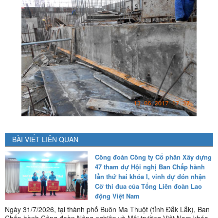
BÀI VIẾT LIÊN QUAN
Công đoàn Công ty Cổ phần Xây dựng
47 tham dự Hội nghị Ban Chấp hành
lần thứ hai khóa I, vinh dự đón nhận
Cờ thi đua của Tổng Liên đoàn Lao
động Việt Nam
Ngày 31/7/2026, tại thành phố Buôn Ma Thuột (tỉnh Đắk Lắk), Ban