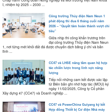
Chấp hành Công đoàn Nông nghiệp và Môi trường Việt Nam khóa
I, nhiệm kỳ 2025 – 2030 ...
Công trường Thủy điện Nam Neun 1
phát động thi đua 6 tháng cuối năm
2026 – “Quyết tâm hoàn thành vượt chỉ
tiêu”
Giữa nhịp thi công khẩn trương trên
đại công trường Thủy điện Nam Neun
1, nơi từng mét khối đất đá được chuyển dịch bằng ý chí và bản
lĩnh ...
CC47 và LHSE nâng tầm quan hệ hợp
tác chiến lược trong lĩnh vực năng
lượng
Tiếp nối những cam kết được xác lập
từ Biên bản ghi nhớ hợp tác (MOU) ký
ngày 11/02/2025, Công ty Cổ phần
Xây dựng 47 (CC47) và Doanh nghiệp ...
CC47 và PowerChina Guiyang ký kết
Hợp đồng Thiết bị Cơ điện Nhà máy