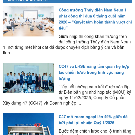
Công trường Thủy điện Nam Neun 1
phát động thi đua 6 tháng cuối năm
2026 – “Quyết tâm hoàn thành vượt chỉ
tiêu”
Giữa nhịp thi công khẩn trương trên
đại công trường Thủy điện Nam Neun
1, nơi từng mét khối đất đá được chuyển dịch bằng ý chí và bản
lĩnh ...
CC47 và LHSE nâng tầm quan hệ hợp
tác chiến lược trong lĩnh vực năng
lượng
Tiếp nối những cam kết được xác lập
từ Biên bản ghi nhớ hợp tác (MOU) ký
ngày 11/02/2025, Công ty Cổ phần
Xây dựng 47 (CC47) và Doanh nghiệp ...
C47 mở room ngoại lên 49% giữa đà
bứt phá lợi nhuận Quý 1/2026
Bước đệm chiến lược cho lộ trình tăng