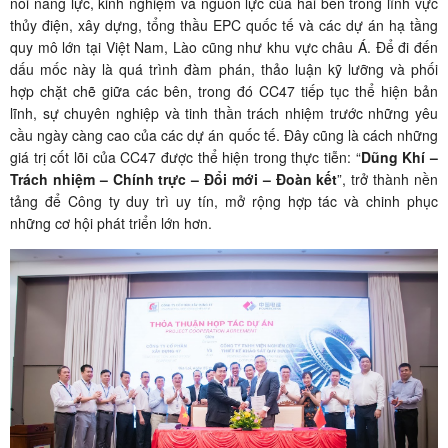
nối năng lực, kinh nghiệm và nguồn lực của hai bên trong lĩnh vực
thủy điện, xây dựng, tổng thầu EPC quốc tế và các dự án hạ tầng
quy mô lớn tại Việt Nam, Lào cũng như khu vực châu Á. Để đi đến
dấu mốc này là quá trình đàm phán, thảo luận kỹ lưỡng và phối
hợp chặt chẽ giữa các bên, trong đó CC47 tiếp tục thể hiện bản
lĩnh, sự chuyên nghiệp và tinh thần trách nhiệm trước những yêu
cầu ngày càng cao của các dự án quốc tế. Đây cũng là cách những
giá trị cốt lõi của CC47 được thể hiện trong thực tiễn: “
Dũng Khí –
Trách nhiệm – Chính trực – Đổi mới – Đoàn kết
”, trở thành nền
tảng để Công ty duy trì uy tín, mở rộng hợp tác và chinh phục
những cơ hội phát triển lớn hơn.