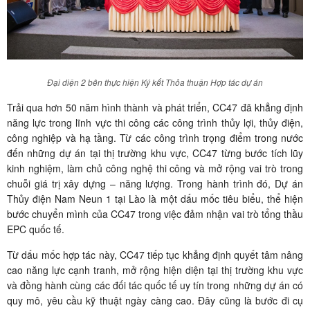
Đại diện 2 bên thực hiện Ký kết Thỏa thuận Hợp tác dự án
Trải qua hơn 50 năm hình thành và phát triển, CC47 đã khẳng định
năng lực trong lĩnh vực thi công các công trình thủy lợi, thủy điện,
công nghiệp và hạ tầng. Từ các công trình trọng điểm trong nước
đến những dự án tại thị trường khu vực, CC47 từng bước tích lũy
kinh nghiệm, làm chủ công nghệ thi công và mở rộng vai trò trong
chuỗi giá trị xây dựng – năng lượng. Trong hành trình đó, Dự án
Thủy điện Nam Neun 1 tại Lào là một dấu mốc tiêu biểu, thể hiện
bước chuyển mình của CC47 trong việc đảm nhận vai trò tổng thầu
EPC quốc tế.
Từ dấu mốc hợp tác này, CC47 tiếp tục khẳng định quyết tâm nâng
cao năng lực cạnh tranh, mở rộng hiện diện tại thị trường khu vực
và đồng hành cùng các đối tác quốc tế uy tín trong những dự án có
quy mô, yêu cầu kỹ thuật ngày càng cao. Đây cũng là bước đi cụ