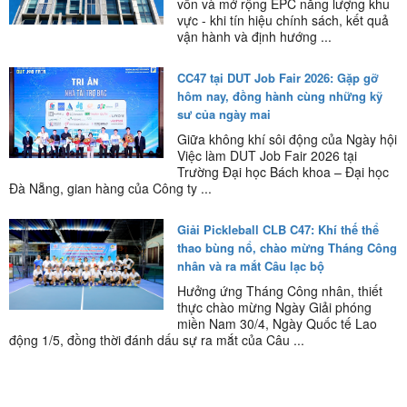
vốn và mở rộng EPC năng lượng khu
vực - khi tín hiệu chính sách, kết quả
vận hành và định hướng ...
CC47 tại DUT Job Fair 2026: Gặp gỡ
hôm nay, đồng hành cùng những kỹ
sư của ngày mai
Giữa không khí sôi động của Ngày hội
Việc làm DUT Job Fair 2026 tại
Trường Đại học Bách khoa – Đại học
Đà Nẵng, gian hàng của Công ty ...
Giải Pickleball CLB C47: Khí thế thể
thao bùng nổ, chào mừng Tháng Công
nhân và ra mắt Câu lạc bộ
Hưởng ứng Tháng Công nhân, thiết
thực chào mừng Ngày Giải phóng
miền Nam 30/4, Ngày Quốc tế Lao
động 1/5, đồng thời đánh dấu sự ra mắt của Câu ...