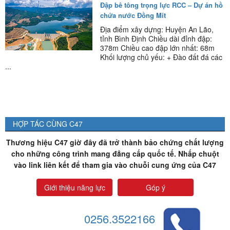
Đập bê tông trọng lực RCC – Dự án hồ
chứa nước Đồng Mít
Địa điểm xây dựng: Huyện An Lão,
tỉnh Bình Định Chiều dài đỉnh đập:
378m Chiều cao đập lớn nhất: 68m
Khối lượng chủ yếu: + Đào đất đá các
...
HỢP TÁC CÙNG C47
Thương hiệu C47 giờ đây đã trở thành bảo chứng chất lượng
cho những công trình mang đẳng cấp quốc tế. Nhấp chuột
vào link liên kết để tham gia vào chuỗi cung ứng của C47
Giới thiệu năng lực
Góp ý
0256.3522166