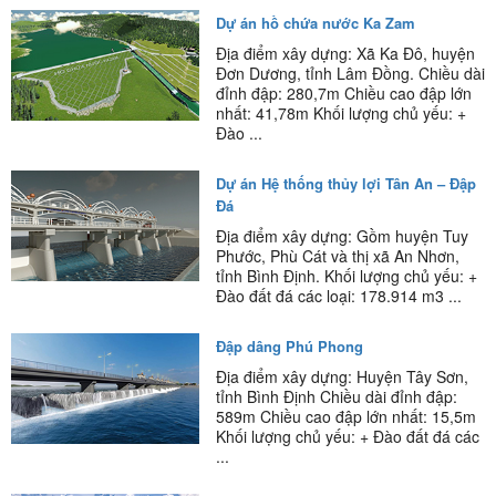
Dự án hồ chứa nước Ka Zam
Địa điểm xây dựng: Xã Ka Đô, huyện
Đơn Dương, tỉnh Lâm Đồng. Chiều dài
đỉnh đập: 280,7m Chiều cao đập lớn
nhất: 41,78m Khối lượng chủ yếu: +
Đào ...
Dự án Hệ thống thủy lợi Tân An – Đập
Đá
Địa điểm xây dựng: Gồm huyện Tuy
Phước, Phù Cát và thị xã An Nhơn,
tỉnh Bình Định. Khối lượng chủ yếu: +
Đào đất đá các loại: 178.914 m3 ...
Đập dâng Phú Phong
Địa điểm xây dựng: Huyện Tây Sơn,
tỉnh Bình Định Chiều dài đỉnh đập:
589m Chiều cao đập lớn nhất: 15,5m
Khối lượng chủ yếu: + Đào đất đá các
...