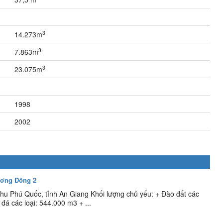
3
14.273m
3
7.863m
3
23.075m
1998
2002
ương Đông 2
hu Phú Quốc, tỉnh An Giang Khối lượng chủ yếu: + Đào đất các
đá các loại: 544.000 m3 + ...