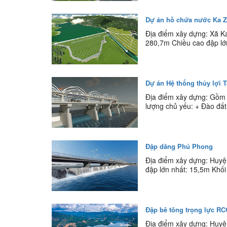
Dự án hồ chứa nước Ka 
Địa điểm xây dựng: Xã K
280,7m Chiều cao đập lớn
Dự án Hệ thống thủy lợi 
Địa điểm xây dựng: Gồm h
lượng chủ yếu: + Đào đất 
Đập dâng Phú Phong
Địa điểm xây dựng: Huyệ
đập lớn nhất: 15,5m Khối 
Đập bê tông trọng lực R
Địa điểm xây dựng: Huyệ