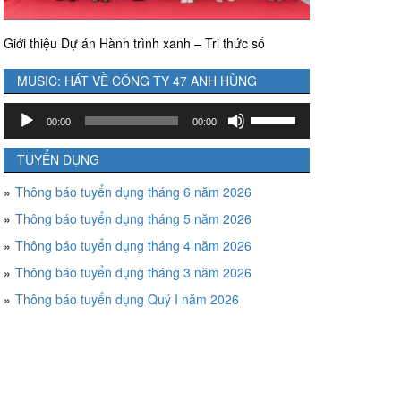
Giới thiệu Dự án Hành trình xanh – Tri thức số
MUSIC: HÁT VỀ CÔNG TY 47 ANH HÙNG
Trình
Sử
00:00
00:00
chơi
dụng
Audio
các
TUYỂN DỤNG
phím
Thông báo tuyển dụng tháng 6 năm 2026
mũi
tên
Thông báo tuyển dụng tháng 5 năm 2026
Lên/Xuống
Thông báo tuyển dụng tháng 4 năm 2026
để
tăng
Thông báo tuyển dụng tháng 3 năm 2026
hoặc
Thông báo tuyển dụng Quý I năm 2026
giảm
âm
lượng.