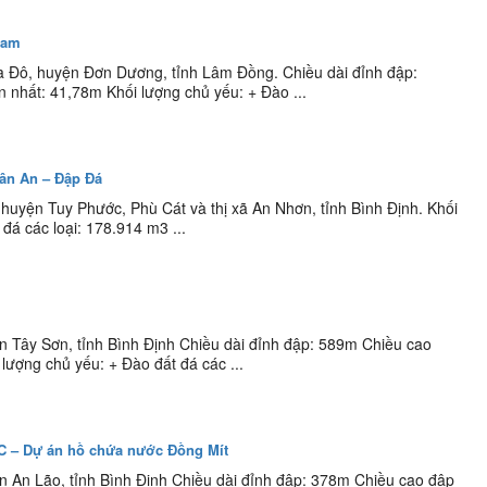
Zam
a Đô, huyện Đơn Dương, tỉnh Lâm Đồng. Chiều dài đỉnh đập:
 nhất: 41,78m Khối lượng chủ yếu: + Đào ...
Tân An – Đập Đá
uyện Tuy Phước, Phù Cát và thị xã An Nhơn, tỉnh Bình Định. Khối
đá các loại: 178.914 m3 ...
n Tây Sơn, tỉnh Bình Định Chiều dài đỉnh đập: 589m Chiều cao
lượng chủ yếu: + Đào đất đá các ...
CC – Dự án hồ chứa nước Đồng Mít
n An Lão, tỉnh Bình Định Chiều dài đỉnh đập: 378m Chiều cao đập