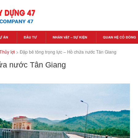
Ự ÁN
ĐẦU TƯ
NHÂN VẬT – SỰ KIỆN
QUAN HỆ CỔ ĐÔNG
Thủy lợi
>
Đập bê tông trọng lực – Hồ chứa nước Tân Giang
hứa nước Tân Giang