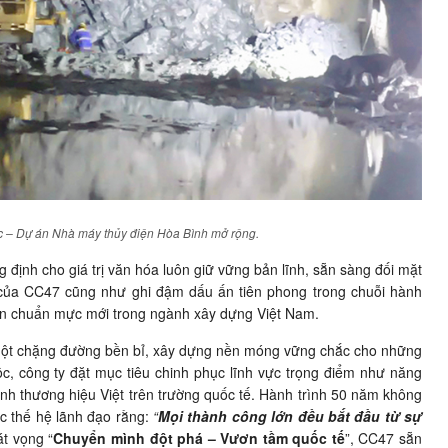
 – Dự án Nhà máy thủy điện Hòa Bình mở rộng.
 định cho giá trị văn hóa luôn giữ vững bản lĩnh, sẵn sàng đối mặt
g của CC47 cũng như ghi đậm dấu ấn tiên phong trong chuỗi hành
n chuẩn mực mới trong ngành xây dựng Việt Nam.
a một chặng đường bền bỉ, xây dựng nền móng vững chắc cho những
c, công ty đặt mục tiêu chinh phục lĩnh vực trọng điểm như năng
định thương hiệu Việt trên trường quốc tế. Hành trình 50 năm không
ác thế hệ lãnh đạo rằng:
“
Mọi thành công lớn đều bắt đầu từ sự
t vọng “
Chuyển mình đột phá – Vươn tầm quốc tế
”, CC47 sẵn