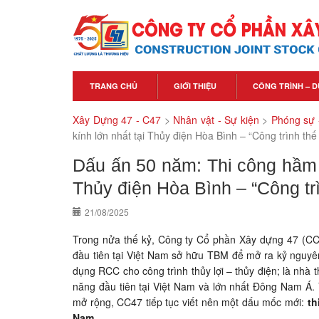
TRANG CHỦ
GIỚI THIỆU
CÔNG TRÌNH – D
Xây Dựng 47 - C47
>
Nhân vật - Sự kiện
>
Phóng sự 
kính lớn nhất tại Thủy điện Hòa Bình – “Công trình th
Dấu ấn 50 năm: Thi công hầm 
Thủy điện Hòa Bình – “Công tr
21/08/2025
Trong nửa thế kỷ, Công ty Cổ phần Xây dựng 47 (CC4
đầu tiên tại Việt Nam sở hữu TBM để mở ra kỷ nguyên
dụng RCC cho công trình thủy lợi – thủy điện; là nhà t
năng đầu tiên tại Việt Nam và lớn nhất Đông Nam Á. 
mở rộng, CC47 tiếp tục viết nên một dấu mốc mới:
th
Nam
.