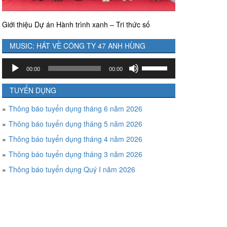
Giới thiệu Dự án Hành trình xanh – Tri thức số
MUSIC: HÁT VỀ CÔNG TY 47 ANH HÙNG
Trình
Sử
00:00
00:00
chơi
dụng
Audio
các
TUYỂN DỤNG
phím
Thông báo tuyển dụng tháng 6 năm 2026
mũi
tên
Thông báo tuyển dụng tháng 5 năm 2026
Lên/Xuống
Thông báo tuyển dụng tháng 4 năm 2026
để
tăng
Thông báo tuyển dụng tháng 3 năm 2026
hoặc
Thông báo tuyển dụng Quý I năm 2026
giảm
âm
lượng.