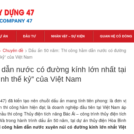
Ự ÁN
ĐẦU TƯ
NHÂN VẬT – SỰ KIỆN
QUAN HỆ CỔ ĐÔNG
- Chuyên đề
>
Dấu ấn 50 năm: Thi công hầm dẫn nước có đường
ế kỷ” của Việt Nam
dẫn nước có đường kính lớn nhất tại
ình thế kỷ” của Việt Nam
7) đã kiến tạo nên chuỗi dấu ấn mang tính tiên phong: là đơn vị
 thi công hầm hiện đại; là doanh nghiệp đầu tiên tại Việt Nam áp
hầu thi công Thủy điện tích năng Bác Ái – công trình thủy điện tích
Và trong hành trình dấu ấn 50 năm, tại dự án thủy điện Hòa Bình
i công hầm dẫn nước xuyên núi có đường kính lớn nhất Việt