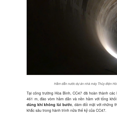
Hầm dẫn nước dự án nhà máy Thủy điện Hò
Tại công trường Hòa Bình, CC47 đã hoàn thành các
461 m, đào vòm hầm dẫn và nền hầm với tổng khối 
dũng khí không lùi bước
, dám đối mặt với những t
khắc sâu trong hành trình nửa thế kỷ của CC47.