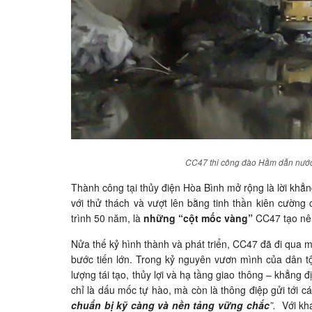
CC47 thi công đào Hầm dẫn nước
Thành công tại thủy điện Hòa Bình mở rộng là lời khẳng
với thử thách và vượt lên bằng tinh thần kiên cườn
trình 50 năm, là
những “cột mốc vàng”
CC47 tạo nê
Nửa thế kỷ hình thành và phát triển, CC47 đã đi qu
bước tiến lớn. Trong kỷ nguyên vươn mình của dân tộ
lượng tái tạo, thủy lợi và hạ tầng giao thông – khẳng 
chỉ là dấu mốc tự hào, mà còn là thông điệp gửi tới c
chuẩn bị kỹ càng và nền tảng vững chắc
”.
Với khá