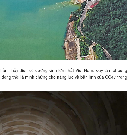
 hầm thủy điện có đường kính lớn nhất Việt Nam. Đây là một công
t, đồng thời là minh chứng cho năng lực và bản lĩnh của CC47 trong