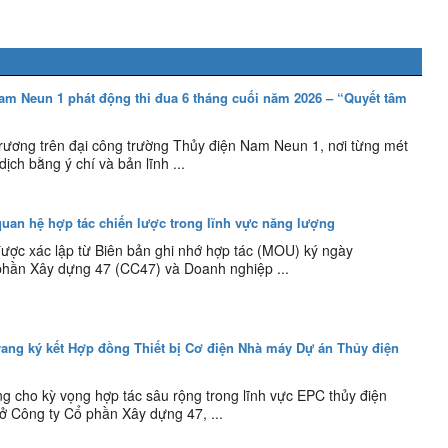
m Neun 1 phát động thi đua 6 tháng cuối năm 2026 – “Quyết tâm
trương trên đại công trường Thủy điện Nam Neun 1, nơi từng mét
ịch bằng ý chí và bản lĩnh ...
an hệ hợp tác chiến lược trong lĩnh vực năng lượng
ược xác lập từ Biên bản ghi nhớ hợp tác (MOU) ký ngày
phần Xây dựng 47 (CC47) và Doanh nghiệp ...
ang ký kết Hợp đồng Thiết bị Cơ điện Nhà máy Dự án Thủy điện
g cho kỳ vọng hợp tác sâu rộng trong lĩnh vực EPC thủy điện
sở Công ty Cổ phần Xây dựng 47, ...