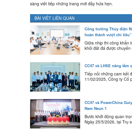
sàng viết tiếp những trang mới đầy hứa hẹn.
BÀI VIẾT LIÊN QUAN
Công trường Thủy điện Na
hoàn thành vượt chỉ tiêu”
Giữa nhịp thi công khẩn 
khối đất đá được chuyển d
CC47 và LHSE nâng tầm qu
Tiếp nối những cam kết đ
11/02/2025, Công ty Cổ 
CC47 và PowerChina Guiy
Nam Neun 1
Bước khởi động quan trọn
Ngày 25/5/2026, tại Trụ 