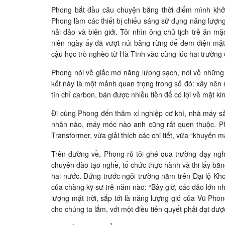
Phong bắt đầu câu chuyện bằng thời điểm mình khởi
Phong làm các thiết bị chiếu sáng sử dụng năng lượn
hải đảo và biên giới. Tôi nhìn ông chủ tịch trẻ ăn
niên ngày ấy đã vượt núi băng rừng để đem điện mặt
cậu học trò nghèo từ Hà Tĩnh vào cùng lúc hai trường đ
Phong nói về giấc mơ năng lượng sạch, nói về những
kết này là một mảnh quan trọng trong số đó: xây nên nh
tín chỉ carbon, bán được nhiều tiền để có lợi về mặt
Đi cùng Phong đến thăm xí nghiệp cơ khí, nhà máy sả
nhân nào, máy móc nào anh cũng rất quen thuộc. P
Transformer, vừa giải thích các chi tiết, vừa “khuyến m
Trên đường về, Phong rủ tôi ghé qua trường dạy ng
chuyên đào tạo nghề, tổ chức thực hành và thi lấy bằn
hai nước. Đứng trước ngôi trường nằm trên Đại lộ Kh
của chàng kỹ sư trẻ năm nào: “Bây giờ, các đảo lớn 
lượng mặt trời, sắp tới là năng lượng gió của Vũ Phon
cho chúng ta lắm, với một điều tiên quyết phải đạt được