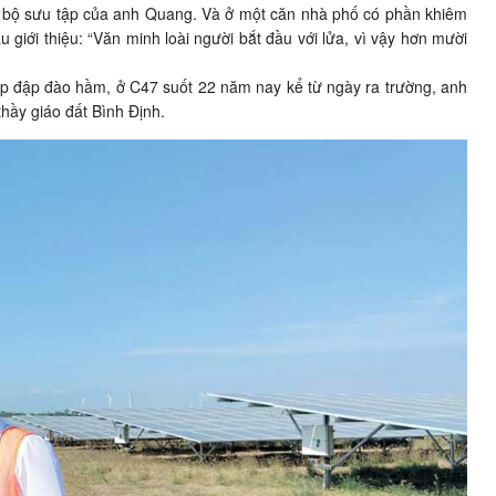
em bộ sưu tập của anh Quang. Và ở một căn nhà phố có phần khiêm
âu giới thiệu: “Văn minh loài người bắt đầu với lửa, vì vậy hơn mười
đắp đập đào hầm, ở C47 suốt 22 năm nay kể từ ngày ra trường, anh
thầy giáo đất Bình Định.