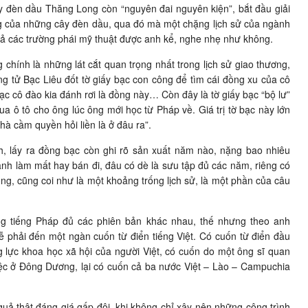
ây đèn dầu Thăng Long còn “nguyên đai nguyên kiện”, bắt đầu giải
ng của những cây đèn dầu, qua đó mà một chặng lịch sử của ngành
cả các trường phái mỹ thuật được anh kể, nghe nhẹ như không.
 chính là những lát cắt quan trọng nhất trong lịch sử giao thương,
ông tử Bạc Liêu đốt tờ giấy bạc con công để tìm cái đồng xu của cô
ạc cô đào kia đánh rơi là đồng này… Còn đây là tờ giấy bạc “bộ lư”
 ô tô cho ông lúc ông mới học từ Pháp về. Giá trị tờ bạc này lớn
à cầm quyền hỏi liền là ở đâu ra”.
, lấy ra đồng bạc còn ghi rõ sản xuất năm nào, nặng bao nhiêu
nh làm mất hay bán đi, đâu có dè là sưu tập đủ các năm, riêng có
g, cũng coi như là một khoảng trống lịch sử, là một phần của câu
 tiếng Pháp đủ các phiên bản khác nhau, thế nhưng theo anh
dễ phải đến một ngàn cuốn từ điển tiếng Việt. Có cuốn từ điển đầu
 lực khoa học xã hội của người Việt, có cuốn do một ông sĩ quan
việc ở Đông Dương, lại có cuốn cả ba nước Việt – Lào – Campuchia
 quả thật đáng giá gấp đôi, khi không chỉ xây nên những công trình