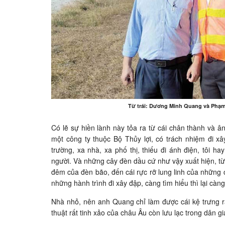
Từ trái: Dương Minh Quang và Phạm
Có lẽ sự hiền lành này tỏa ra từ cái chân thành và 
một công ty thuộc Bộ Thủy lợi, có trách nhiệm đi x
trường, xa nhà, xa phố thị, thiếu đi ánh điện, tôi 
người. Và những cây đèn dầu cứ như vậy xuất hiện, từ c
đêm của đèn bão, đến cái rực rỡ lung linh của những 
những hành trình đi xây đập, càng tìm hiểu thì lại cà
Nhà nhỏ, nên anh Quang chỉ làm được cái kệ trưng 
thuật rất tinh xảo của châu Âu còn lưu lạc trong dân gi