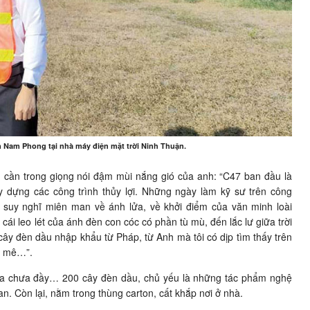
 Nam Phong tại nhà máy điện mặt trời Ninh Thuận.
ân cần trong giọng nói đậm mùi nắng gió của anh: “C47 ban đầu là
ây dựng các công trình thủy lợi. Những ngày làm kỹ sư trên công
hay suy nghĩ miên man về ánh lửa, về khởi điểm của văn minh loài
ái leo lét của ánh đèn con cóc có phần tù mù, đến lắc lư giữa trời
cây đèn dầu nhập khẩu từ Pháp, từ Anh mà tôi có dịp tìm thấy trên
ng mê…”.
ra chưa đầy… 200 cây đèn dầu, chủ yếu là những tác phẩm nghệ
an. Còn lại, nằm trong thùng carton, cất khắp nơi ở nhà.