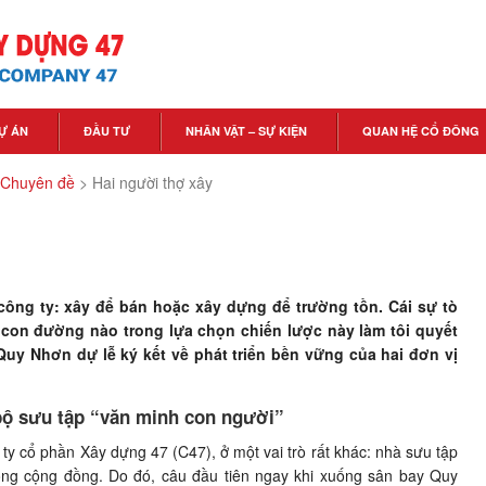
Ự ÁN
ĐẦU TƯ
NHÂN VẬT – SỰ KIỆN
QUAN HỆ CỔ ĐÔNG
 Chuyên đề
>
Hai người thợ xây
công ty: xây để bán hoặc xây dựng để trường tồn. Cái sự tò
con đường nào trong lựa chọn chiến lược này làm tôi quyết
Quy Nhơn dự lễ ký kết về phát triển bền vững của hai đơn vị
 bộ sưu tập “văn minh con người”
y cổ phần Xây dựng 47 (C47), ở một vai trò rất khác: nhà sưu tập
 trong cộng đồng. Do đó, câu đầu tiên ngay khi xuống sân bay Quy