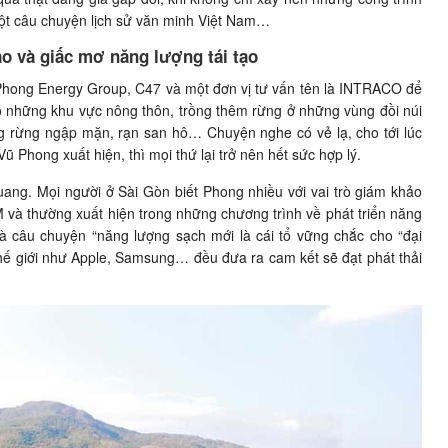
một câu chuyện lịch sử văn minh Việt Nam…
ảo và giấc mơ năng lượng tái tạo
ũ Phong Energy Group, C47 và một đơn vị tư vấn tên là INTRACO để
o những khu vực nông thôn, trồng thêm rừng ở những vùng đồi núi
ng rừng ngập mặn, rạn san hô… Chuyện nghe có vẻ lạ, cho tới lúc
ũ Phong xuất hiện, thì mọi thứ lại trở nên hết sức hợp lý.
ng. Mọi người ở Sài Gòn biết Phong nhiều với vai trò giám khảo
 và thường xuất hiện trong những chương trình về phát triển năng
mà câu chuyện “năng lượng sạch mới là cái tổ vững chắc cho “đại
thế giới như Apple, Samsung… đều đưa ra cam kết sẽ đạt phát thải