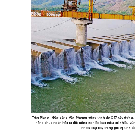
Tràn Piano – Đập dâng Văn Phong: công trình do C47 xây dựng, đ
hàng chục ngàn héc ta đất nông nghiệp bạc màu tại nhiều vù
nhiều loại cây trồng giá trị kinh