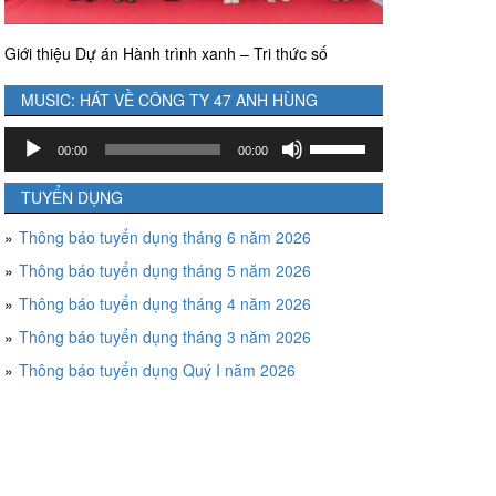
Giới thiệu Dự án Hành trình xanh – Tri thức số
MUSIC: HÁT VỀ CÔNG TY 47 ANH HÙNG
Trình
Sử
00:00
00:00
chơi
dụng
Audio
các
TUYỂN DỤNG
phím
Thông báo tuyển dụng tháng 6 năm 2026
mũi
tên
Thông báo tuyển dụng tháng 5 năm 2026
Lên/Xuống
Thông báo tuyển dụng tháng 4 năm 2026
để
tăng
Thông báo tuyển dụng tháng 3 năm 2026
hoặc
Thông báo tuyển dụng Quý I năm 2026
giảm
âm
lượng.