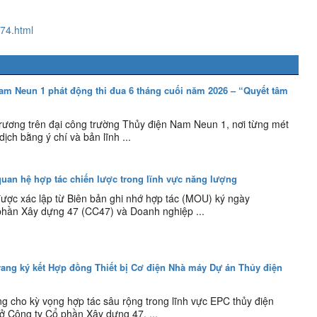
074.html
m Neun 1 phát động thi đua 6 tháng cuối năm 2026 – “Quyết tâm
trương trên đại công trường Thủy điện Nam Neun 1, nơi từng mét
ịch bằng ý chí và bản lĩnh ...
an hệ hợp tác chiến lược trong lĩnh vực năng lượng
ược xác lập từ Biên bản ghi nhớ hợp tác (MOU) ký ngày
phần Xây dựng 47 (CC47) và Doanh nghiệp ...
ang ký kết Hợp đồng Thiết bị Cơ điện Nhà máy Dự án Thủy điện
g cho kỳ vọng hợp tác sâu rộng trong lĩnh vực EPC thủy điện
sở Công ty Cổ phần Xây dựng 47, ...