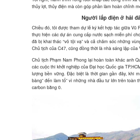
thủy lợi, thủy điện mà còn góp phần làm hoàn chỉnh 
Người lắp điện ở hải đ
Chiều đó, tôi được tham dự lễ ký kết hợp tác giữa V
thực hiện các dự án cung cấp nước sạch miễn phí ch
đã bị khai thác “vô tội vạ” và cả chăm sóc những vù
Chủ tịch của C47, cũng đồng thời là nhà sáng lập của V
Chủ tịch Phạm Nam Phong lại hoàn toàn khác anh Qua
các cuộc thi khởi nghiệp của Đại học Quốc gia TP.HCM
lượng bền vững. Đặc biệt là thời gian gần đây, khi 
bàng” đến làm tổ” vì những nhà đầu tư lớn trên toàn 
carbon bằng 0.