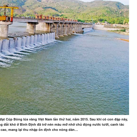
ạt Cúp Bông lúa vàng Việt Nam lần thứ hai, năm 2015. Sau khi có con đập này,
ng đất khó ở Bình Định đã trở nên màu mỡ nhờ chủ động nước tưới, canh tác
 tế cao, mang lại thu nhập ổn định cho nông dân…