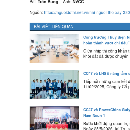
Bài:
Trần Bung
– Ảnh:
NVCC
Nguồn:
https://nguoidothi.net.vn/hai-nguoi-tho-xay-33
BÀI VIẾT LIÊN QUAN
Công trường Thủy điện Na
hoàn thành vượt chỉ tiêu”
Giữa nhịp thi công khẩn 
khối đất đá được chuyển d
CC47 và LHSE nâng tầm qu
Tiếp nối những cam kết đ
11/02/2025, Công ty Cổ 
CC47 và PowerChina Guiy
Nam Neun 1
Bước khởi động quan trọn
Ngày 25/5/2026, tại Trụ 