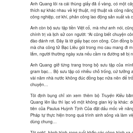
Anh Quang lôi ra cái thùng giấy đã ố vàng, có một c
thích sự khác nhau về kỹ thuật, mỹ thuật và công nă
công nghiệp, cơ khí, phân công lao động sản xuất và 
Anh còn bộ sưu tập tiền Việt cổ, mà như anh nói, cũng
chính trị và lịch sử con người: “Ai cũng biết chuyện c
đào đánh rơi. Đây là tờ giấy bạc con công. Còn đồng b
mà cha công tử Bạc Liêu gói trong mo cau mang đi mua
lắm, người thường ngày xưa nếu cầm ra đường sẽ bị nh
Anh Quang giở từng trang trong bộ sưu tập của mình
gram bạc… Bộ sưu tập có nhiều chỗ trống, cứ tưởng a
vài năm nhà nước không đúc đồng bạc nữa nên để trốn
chuyện…
Tôi định bụng chỉ xin xem thêm bộ
Truyện Kiều
bằng
Quang lên lầu thì lạc vô một không gian kỳ lạ khác: 
tiên của Paulus Huỳnh Tịnh Của đặt dấu mốc về năng
Pháp tự thực hiện trong quá trình sinh sống và làm 
dùng chung…
Tôi nghĩ, hành trình rong ruổi khắp các công trình xa