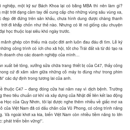
 nghiệp, một kỹ sư Bách Khoa lại có bằng MBA thì nên làm gì?
g mặt trời dạng cầm tay để cung cấp cho những vùng sâu vùng xa,
 mặc đẹp đẽ đứng trên sân khấu, chưa hình dung được chàng thanh
 trời đi khắp chốn như thế nào. Nhưng có lẽ nó giống câu chuyện
ại học thuộc loại siêu khó ngày trước.
 mảnh ghép còn thiếu mà cuộc đời anh luôn đau đáu đi tìm. Lễ ký
ững công trình có ích cho xã hội, tốt cho Trái đất và từ đó tạo ra
 kinh doanh cho các doanh nghiệp của mình…
n xuất bê tông, xưởng sửa chữa trang thiết bị của C47, thấy công
hong cứ đi xăm xăm giữa những cỗ máy to đùng như trong phim
ãi” các dự định trong tương lai của anh.
hề thuộc C47 – đang đóng cửa hai năm nay vì dịch bệnh. Trường
g theo tiêu chuẩn cơ khí và xây dựng của Nhật để liên kết lao động
oa Học của Quy Nhơn, tôi lại được nghe thêm nhiều về giấc mơ xa
nhỏ của Việt Nam đã có dấu chân của Vũ Phong, có công trình năng
g. Và ngoài khơi xa kia, biển Việt Nam còn nhiều tiềm năng to lớn
: phát triển bền vững!”.