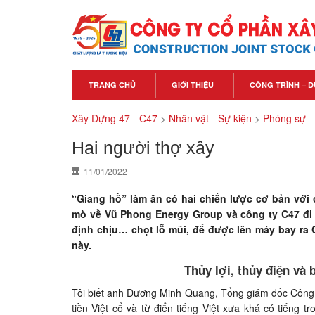
TRANG CHỦ
GIỚI THIỆU
CÔNG TRÌNH – D
Xây Dựng 47 - C47
>
Nhân vật - Sự kiện
>
Phóng sự -
Hai người thợ xây
11/01/2022
“Giang hồ” làm ăn có hai chiến lược cơ bản với 
mò về Vũ Phong Energy Group và công ty C47 đi 
định chịu… chọt lỗ mũi, để được lên máy bay ra 
này.
Thủy lợi, thủy điện và
Tôi biết anh Dương Minh Quang, Tổng giám đốc Công t
tiền Việt cổ và từ điển tiếng Việt xưa khá có tiếng