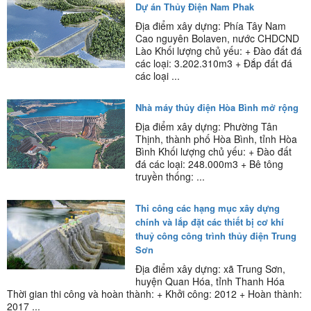
Dự án Thủy Điện Nam Phak
Địa điểm xây dựng: Phía Tây Nam
Cao nguyên Bolaven, nước CHDCND
Lào Khối lượng chủ yếu: + Đào đất đá
các loại: 3.202.310m3 + Đắp đất đá
các loại ...
Nhà máy thủy điện Hòa Bình mở rộng
Địa điểm xây dựng: Phường Tân
Thịnh, thành phố Hòa Bình, tỉnh Hòa
Bình Khối lượng chủ yếu: + Đào đất
đá các loại: 248.000m3 + Bê tông
truyền thống: ...
Thi công các hạng mục xây dựng
chính và lắp đặt các thiết bị cơ khí
thuỷ công công trình thủy điện Trung
Sơn
Địa điểm xây dựng: xã Trung Sơn,
huyện Quan Hóa, tỉnh Thanh Hóa
Thời gian thi công và hoàn thành: + Khởi công: 2012 + Hoàn thành:
2017 ...