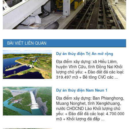
BÀI VIẾT LIÊN QUAN
Dự án thủy điện Trị An mở rộng
Địa điểm xây dựng: xã Hiếu Liêm,
huyện Vĩnh Cữu, tỉnh Đồng Nai Khối
lượng chủ yếu: + Đào đất đá các loại:
319.497 m3 + Bê tông CVC các ...
Dự án thủy điện Nam Neun 1
Địa điểm xây dựng: Ban Phianghong,
Muang Nonghet, tỉnh Xiengkhuang,
nước CHDCND Lào Khối lượng chủ
yếu: + Đào đất đá các loại: 4.700.000
m3 + Khối lượng đá đắp ...