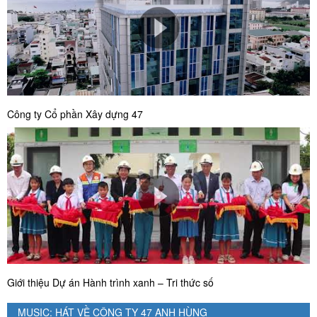
Công ty Cổ phần Xây dựng 47
Giới thiệu Dự án Hành trình xanh – Tri thức số
MUSIC: HÁT VỀ CÔNG TY 47 ANH HÙNG