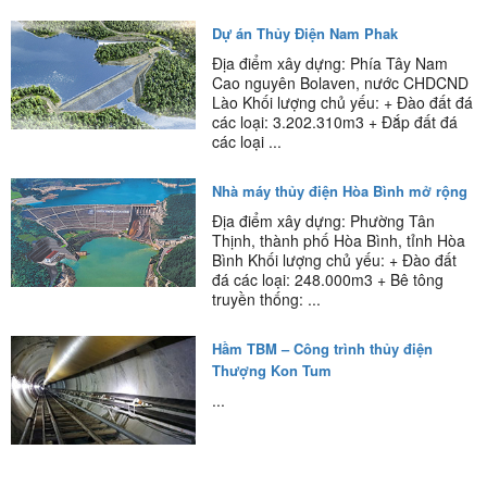
Dự án Thủy Điện Nam Phak
Địa điểm xây dựng: Phía Tây Nam
Cao nguyên Bolaven, nước CHDCND
Lào Khối lượng chủ yếu: + Đào đất đá
các loại: 3.202.310m3 + Đắp đất đá
các loại ...
Nhà máy thủy điện Hòa Bình mở rộng
Địa điểm xây dựng: Phường Tân
Thịnh, thành phố Hòa Bình, tỉnh Hòa
Bình Khối lượng chủ yếu: + Đào đất
đá các loại: 248.000m3 + Bê tông
truyền thống: ...
Hầm TBM – Công trình thủy điện
Thượng Kon Tum
...