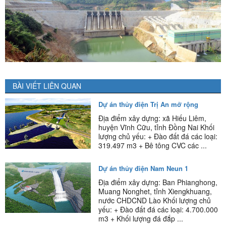
BÀI VIẾT LIÊN QUAN
Dự án thủy điện Trị An mở rộng
Địa điểm xây dựng: xã Hiếu Liêm,
huyện Vĩnh Cữu, tỉnh Đồng Nai Khối
lượng chủ yếu: + Đào đất đá các loại:
319.497 m3 + Bê tông CVC các ...
Dự án thủy điện Nam Neun 1
Địa điểm xây dựng: Ban Phianghong,
Muang Nonghet, tỉnh Xiengkhuang,
nước CHDCND Lào Khối lượng chủ
yếu: + Đào đất đá các loại: 4.700.000
m3 + Khối lượng đá đắp ...