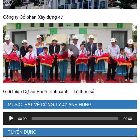
Công ty Cổ phần Xây dựng 47
Giới thiệu Dự án Hành trình xanh – Tri thức số
MUSIC: HÁT VỀ CÔNG TY 47 ANH HÙNG
Trình
00:00
00:00
chơi
Audio
TUYỂN DỤNG