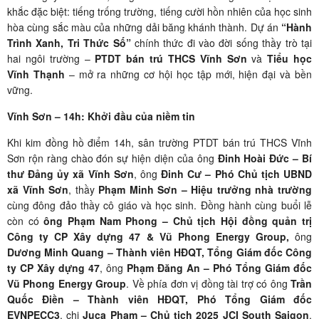
khắc đặc biệt: tiếng trống trường, tiếng cười hồn nhiên của học sinh
hòa cùng sắc màu của những dải băng khánh thành. Dự án
“Hành
Trình Xanh, Tri Thức Số”
chính thức đi vào đời sống thầy trò tại
hai ngôi trường –
PTDT bán trú THCS Vĩnh Sơn
và
Tiểu học
Vĩnh Thạnh
– mở ra những cơ hội học tập mới, hiện đại và bền
vững.
Vĩnh Sơn – 14h: Khởi đầu của niềm tin
Khi kim đồng hồ điểm 14h, sân trường PTDT bán trú THCS Vĩnh
Sơn rộn ràng chào đón sự hiện diện của ông
Đinh Hoài Đức – Bí
thư Đảng ủy xã Vĩnh Sơn
, ông
Đinh Cư – Phó Chủ tịch UBND
xã Vĩnh Sơn
, thầy
Phạm Minh Sơn – Hiệu trưởng nhà trường
cùng đông đảo thầy cô giáo và học sinh. Đồng hành cùng buổi lễ
còn có
ông Phạm Nam Phong – Chủ tịch Hội đồng quản trị
Công ty CP Xây dựng 47 & Vũ Phong Energy Group,
ông
Dương Minh Quang – Thành viên HĐQT, Tổng Giám đốc Công
ty CP Xây dựng 47
, ông
Phạm Đăng An – Phó Tổng Giám đốc
Vũ Phong Energy Group
. Về phía đơn vị đồng tài trợ có ông
Trần
Quốc Điền – Thành viên HĐQT, Phó Tổng Giám đốc
EVNPECC3
, chị
Juca Phạm – Chủ tịch 2025 JCI South Saigon
,