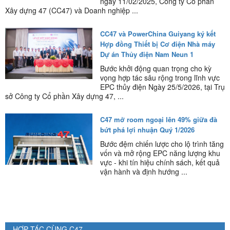
ngày 11/02/2025, Công ty Cổ phần
Xây dựng 47 (CC47) và Doanh nghiệp ...
CC47 và PowerChina Guiyang ký kết
Hợp đồng Thiết bị Cơ điện Nhà máy
Dự án Thủy điện Nam Neun 1
Bước khởi động quan trọng cho kỳ
vọng hợp tác sâu rộng trong lĩnh vực
EPC thủy điện Ngày 25/5/2026, tại Trụ
sở Công ty Cổ phần Xây dựng 47, ...
C47 mở room ngoại lên 49% giữa đà
bứt phá lợi nhuận Quý 1/2026
Bước đệm chiến lược cho lộ trình tăng
vốn và mở rộng EPC năng lượng khu
vực - khi tín hiệu chính sách, kết quả
vận hành và định hướng ...
HỢP TÁC CÙNG C47