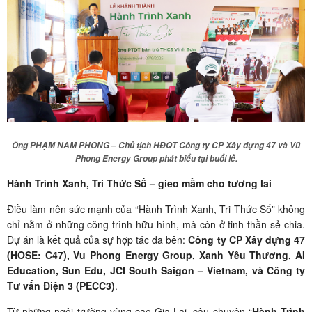
Ông PHẠM NAM PHONG – Chủ tịch HĐQT Công ty CP Xây dựng 47 và Vũ
Phong Energy Group phát biểu tại buổi lễ.
Hành Trình Xanh, Tri Thức Số – gieo mầm cho tương lai
Điều làm nên sức mạnh của “Hành Trình Xanh, Tri Thức Số” không
chỉ nằm ở những công trình hữu hình, mà còn ở tinh thần sẻ chia.
Dự án là kết quả của sự hợp tác đa bên:
Công ty CP Xây dựng 47
(HOSE: C47), Vu Phong Energy Group, Xanh Yêu Thương, AI
Education, Sun Edu, JCI South Saigon – Vietnam, và Công ty
Tư vấn Điện 3 (PECC3)
.
Từ những ngôi trường vùng cao Gia Lai, câu chuyện “
Hành Trình