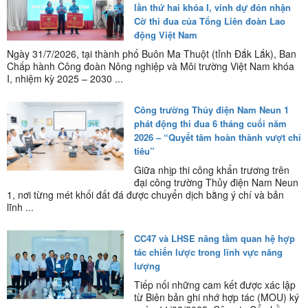
lần thứ hai khóa I, vinh dự đón nhận
Cờ thi đua của Tổng Liên đoàn Lao
động Việt Nam
Ngày 31/7/2026, tại thành phố Buôn Ma Thuột (tỉnh Đắk Lắk), Ban
Chấp hành Công đoàn Nông nghiệp và Môi trường Việt Nam khóa
I, nhiệm kỳ 2025 – 2030 ...
Công trường Thủy điện Nam Neun 1
phát động thi đua 6 tháng cuối năm
2026 – “Quyết tâm hoàn thành vượt chỉ
tiêu”
Giữa nhịp thi công khẩn trương trên
đại công trường Thủy điện Nam Neun
1, nơi từng mét khối đất đá được chuyển dịch bằng ý chí và bản
lĩnh ...
CC47 và LHSE nâng tầm quan hệ hợp
tác chiến lược trong lĩnh vực năng
lượng
Tiếp nối những cam kết được xác lập
từ Biên bản ghi nhớ hợp tác (MOU) ký