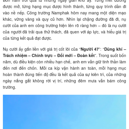
Bốn năm trôi qua từ những ngày gian khó ấy. Từng mét đường
được mở, từng hạng mục được hình thành, từng quy trình dần đi
vào nề nếp. Công trường Namphak hôm nay mang một diện mạo
khác, vững vàng và quy củ hơn. Nhìn lại chặng đường đã đi, nụ
cười của anh em công trường hiện lên rõ ràng hơn – đó là nụ cười
của người đã trải qua thử thách, đã quen với áp lực, và hiểu giá trị
của từng kết quả đạt được.
Nụ cười ấy gắn liền với giá trị cốt lõi của “
Người 47
”: “
Dũng khí –
Trách nhiệm – Chính trực – Đổi mới – Đoàn kết
”. Trong suốt bốn
năm, dù điều kiện còn nhiều hạn chế, anh em vẫn giữ tinh thần làm
đến nơi đến chốn. Mỗi ca kíp vận hành an toàn, mỗi hạng mục
hoàn thành đúng tiến độ đều là kết quả của sự kiên trì, của những
ngày nắng gắt không rời vị trí, những đêm mưa vẫn bám công
trường.