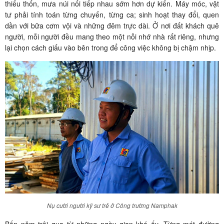
thiếu thốn, mưa núi nối tiếp nhau sớm hơn dự kiến. Máy móc, vật
tư phải tính toán từng chuyến, từng ca; sinh hoạt thay đổi, quen
dần với bữa cơm vội và những đêm trực dài. Ở nơi đất khách quê
người, mỗi người đều mang theo một nỗi nhớ nhà rất riêng, nhưng
lại chọn cách giấu vào bên trong để công việc không bị chậm nhịp.
Nụ cười người kỹ sư trẻ ở Công trường Namphak