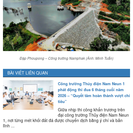
Đập Phoupong – Công trường Namphak (Ảnh: Minh Tuấn)
BÀI VIẾT LIÊN QUAN
Công trường Thủy điện Nam Neun 1
phát động thi đua 6 tháng cuối năm
2026 – “Quyết tâm hoàn thành vượt chỉ
tiêu”
Giữa nhịp thi công khẩn trương trên
đại công trường Thủy điện Nam Neun
1, nơi từng mét khối đất đá được chuyển dịch bằng ý chí và bản
lĩnh ...