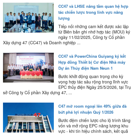
CC47 và LHSE nâng tầm quan hệ hợp
tác chiến lược trong lĩnh vực năng
lượng
Tiếp nối những cam kết được xác lập
từ Biên bản ghi nhớ hợp tác (MOU) ký
ngày 11/02/2025, Công ty Cổ phần
Xây dựng 47 (CC47) và Doanh nghiệp ...
CC47 và PowerChina Guiyang ký kết
Hợp đồng Thiết bị Cơ điện Nhà máy
Dự án Thủy điện Nam Neun 1
Bước khởi động quan trọng cho kỳ
vọng hợp tác sâu rộng trong lĩnh vực
EPC thủy điện Ngày 25/5/2026, tại Trụ
sở Công ty Cổ phần Xây dựng 47, ...
C47 mở room ngoại lên 49% giữa đà
bứt phá lợi nhuận Quý 1/2026
Bước đệm chiến lược cho lộ trình tăng
vốn và mở rộng EPC năng lượng khu
vực - khi tín hiệu chính sách, kết quả