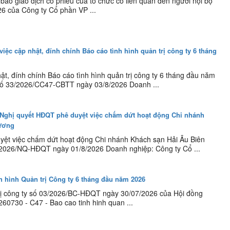
báo giao dịch cổ phiếu của tổ chức có liên quan đến người nội bộ
6 của Công ty Cổ phần VP ...
việc cập nhật, đính chính Báo cáo tình hình quản trị công ty 6 tháng
ật, đính chính Báo cáo tình hình quản trị công ty 6 tháng đầu năm
số 33/2026/CC47-CBTT ngày 03/8/2026 Doanh ...
 Nghị quyết HĐQT phê duyệt việc chấm dứt hoạt động Chi nhánh
ương
uyệt việc chấm dứt hoạt động Chi nhánh Khách sạn Hải Âu Biên
2026/NQ-HĐQT ngày 01/8/2026 Doanh nghiệp: Công ty Cổ ...
h hình Quản trị Công ty 6 tháng đầu năm 2026
trị công ty số 03/2026/BC-HĐQT ngày 30/07/2026 của Hội đồng
0260730 - C47 - Bao cao tinh hinh quan ...