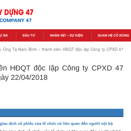
Ự ÁN
ĐẦU TƯ
NHÂN VẬT – SỰ KIỆN
QUAN HỆ CỔ ĐÔNG
>
Ông Tạ Nam Bình – thành viên HĐQT độc lập Công ty CPXD 47
iên HĐQT độc lập Công ty CPXD 47
gày 22/04/2018
giao dịch cổ phiếu của tổ chức có liên quan đến người nội bộ