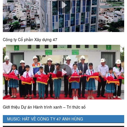
Công ty Cổ phần Xây dựng 47
Giới thiệu Dự án Hành trình xanh – Tri thức số
MUSIC: HÁT VỀ CÔNG TY 47 ANH HÙNG